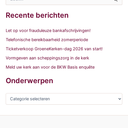
o
e
k
Recente berichten
n
a
a
Let op voor frauduleuze bankafschrijvingen!
r
Telefonische bereikbaarheid zomerperiode
:
Ticketverkoop GroeneKerken-dag 2026 van start!
Vormgeven aan scheppingszorg in de kerk
Meld uw kerk aan voor de BKW Basis enquête
Onderwerpen
O
n
d
e
r
w