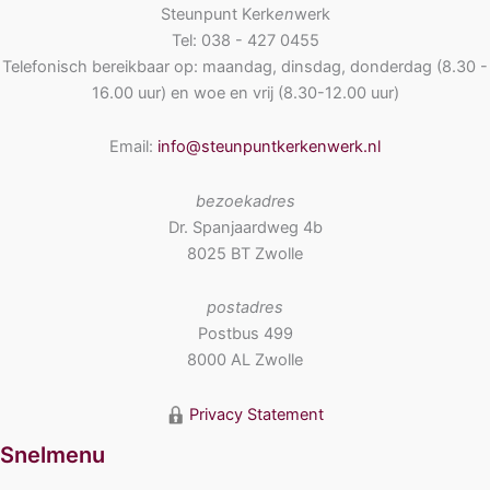
e
Steunpunt Kerk
en
werk
r
Tel: 038 - 427 0455
p
Telefonisch bereikbaar op: maandag, dinsdag, donderdag (8.30 -
e
16.00 uur) en woe en vrij (8.30-12.00 uur)
n
Email:
info@steunpuntkerkenwerk.nl
bezoekadres
Dr. Spanjaardweg 4b
8025 BT Zwolle
postadres
Postbus 499
8000 AL Zwolle
Privacy Statement
Snelmenu