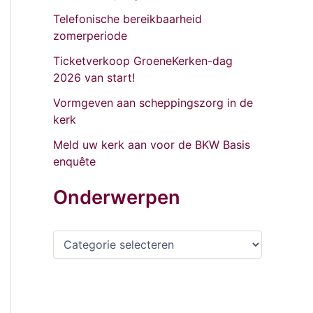
Telefonische bereikbaarheid
zomerperiode
Ticketverkoop GroeneKerken-dag
2026 van start!
Vormgeven aan scheppingszorg in de
kerk
Meld uw kerk aan voor de BKW Basis
enquête
Onderwerpen
O
n
d
e
r
w