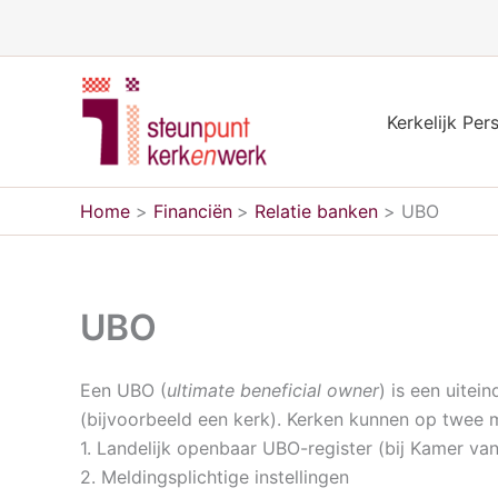
Ga
naar
de
inhoud
Kerkelijk Per
Home
Financiën
Relatie banken
UBO
UBO
Een UBO (
ultimate beneficial owner
) is een uite
(bijvoorbeeld een kerk). Kerken kunnen op twee 
1. Landelijk openbaar UBO-register (bij Kamer va
2. Meldingsplichtige instellingen