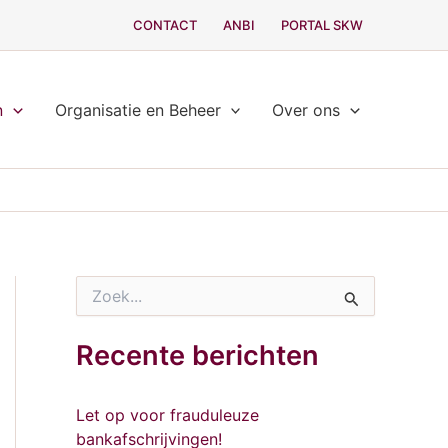
CONTACT
ANBI
PORTAL SKW
n
Organisatie en Beheer
Over ons
Z
o
e
k
Recente berichten
n
a
a
Let op voor frauduleuze
r
bankafschrijvingen!
: