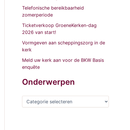
Telefonische bereikbaarheid
zomerperiode
Ticketverkoop GroeneKerken-dag
2026 van start!
Vormgeven aan scheppingszorg in de
kerk
Meld uw kerk aan voor de BKW Basis
enquête
Onderwerpen
O
n
d
e
r
w