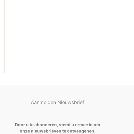
e
r
p
e
n
Aanmelden Nieuwsbrief
Door u te abonneren, stemt u ermee in om
onze nieuwsbrieven te ontvangenen
.