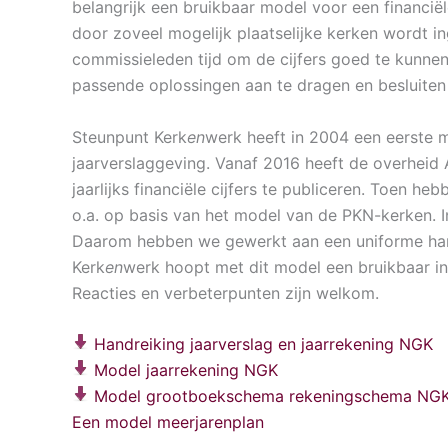
belangrijk een bruikbaar model voor een financi
door zoveel mogelijk plaatselijke kerken wordt 
commissieleden tijd om de cijfers goed te kunne
passende oplossingen aan te dragen en besluiten
Steunpunt Kerk
en
werk heeft in 2004 een eerste m
jaarverslaggeving. Vanaf 2016 heeft de overheid A
jaarlijks financiële cijfers te publiceren. Toen 
o.a. op basis van het model van de PKN-kerken.
Daarom hebben we gewerkt aan een uniforme han
Kerk
en
werk hoopt met dit model een bruikbaar in
Reacties en verbeterpunten zijn welkom.
Handreiking jaarverslag en jaarrekening NGK
Model jaarrekening NGK
Model grootboekschema rekeningschema NG
Een model meerjarenplan