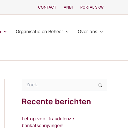
CONTACT
ANBI
PORTAL SKW
n
Organisatie en Beheer
Over ons
Z
o
e
k
Recente berichten
n
a
a
Let op voor frauduleuze
r
bankafschrijvingen!
: