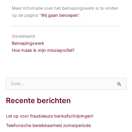
Meer informatie over het beroepingswerk is te vinden
op de pagina “
Wij gaan beroepen
“.
Gerelateerd
Beroepingswerk
Hoe maak ik mijn missieprofiel?
Z
o
e
k
Recente berichten
n
a
a
Let op voor frauduleuze bankafschrijvingen!
r
Telefonische bereikbaarheid zomerperiode
: