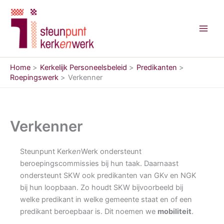
Ga
naar
de
inhoud
Home
Kerkelijk Personeelsbeleid
Predikanten
Roepingswerk
Verkenner
Verkenner
Steunpunt Kerk
en
Werk ondersteunt
beroepingscommissies bij hun taak. Daarnaast
ondersteunt SKW ook predikanten van GKv en NGK
bij hun loopbaan. Zo houdt SKW bijvoorbeeld bij
welke predikant in welke gemeente staat en of een
predikant beroepbaar is. Dit noemen we
mobiliteit
.