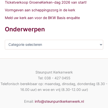
Ticketverkoop GroeneKerken-dag 2026 van start!
Vormgeven aan scheppingszorg in de kerk
Meld uw kerk aan voor de BKW Basis enquête
Onderwerpen
O
n
d
e
r
w
e
Steunpunt Kerk
en
werk
r
Tel: 038 - 427 0455
p
Telefonisch bereikbaar op: maandag, dinsdag, donderdag (8.30 -
e
16.00 uur) en woe en vrij (8.30-12.00 uur)
n
Email:
info@steunpuntkerkenwerk.nl